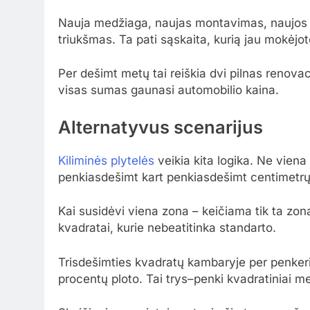
Nauja medžiaga, naujas montavimas, naujos 
triukšmas. Ta pati sąskaita, kurią jau mokėjo
Per dešimt metų tai reiškia dvi pilnas renovac
visas sumas gaunasi automobilio kaina.
Alternatyvus scenarijus
Kiliminės plytelės
veikia kita logika. Ne viena 
penkiasdešimt kart penkiasdešimt centimetrų
Kai susidėvi viena zona – keičiama tik ta z
kvadratai, kurie nebeatitinka standarto.
Trisdešimties kvadratų kambaryje per penker
procentų ploto. Tai trys–penki kvadratiniai me