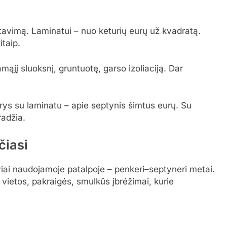
avimą. Laminatui – nuo keturių eurų už kvadratą.
itaip.
ąjį sluoksnį, gruntuotę, garso izoliaciją. Dar
ys su laminatu – apie septynis šimtus eurų. Su
radžia.
čiasi
iai naudojamoje patalpoje – penkeri–septyneri metai.
ietos, pakraigės, smulkūs įbrėžimai, kurie