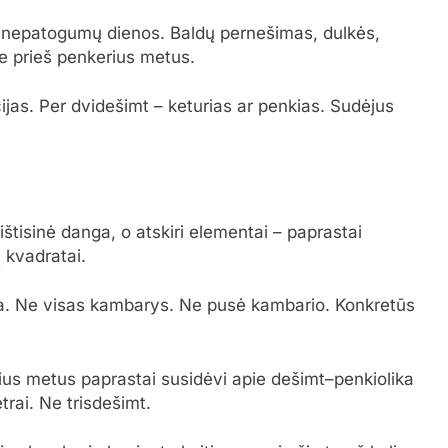
nepatogumų dienos. Baldų pernešimas, dulkės,
te prieš penkerius metus.
ijas. Per dvidešimt – keturias ar penkias. Sudėjus
ištisinė danga, o atskiri elementai – paprastai
 kvadratai.
ona. Ne visas kambarys. Ne pusė kambario. Konkretūs
ius metus paprastai susidėvi apie dešimt–penkiolika
trai. Ne trisdešimt.