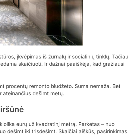
ros, įkvėpimas iš žurnalų ir socialinių tinklų. Tačiau
adedama skaičiuoti. Ir dažnai paaiškėja, kad gražiausi
imt procentų remonto biudžeto. Suma nemaža. Bet
er ateinančius dešimt metų.
viršūnė
iolika eurų už kvadratinį metrą. Parketas – nuo
uo dešimt iki trisdešimt. Skaičiai aiškūs, pasirinkimas