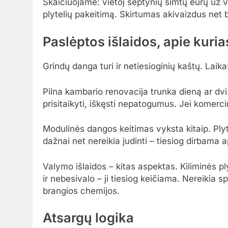
Skaičiuojame: vietoj septynių šimtų eurų už v
plytelių pakeitimą. Skirtumas akivaizdus net b
Paslėptos išlaidos, apie kur
Grindų danga turi ir netiesioginių kaštų. Laika
Pilna kambario renovacija trunka dieną ar dvi.
prisitaikyti, iškęsti nepatogumus. Jei komerci
Modulinės dangos keitimas vyksta kitaip. Ply
dažnai net nereikia judinti – tiesiog dirbama a
Valymo išlaidos – kitas aspektas. Kiliminės pl
ir nebesivalo – ji tiesiog keičiama. Nereikia 
brangios chemijos.
Atsargų logika