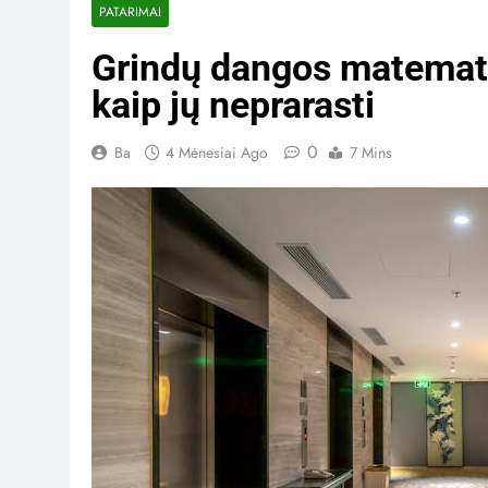
PATARIMAI
Grindų dangos matematik
kaip jų neprarasti
0
Ba
4 Mėnesiai Ago
7 Mins