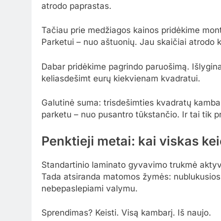
atrodo paprastas.
Tačiau prie medžiagos kainos pridėkime mont
Parketui – nuo aštuonių. Jau skaičiai atrodo k
Dabar pridėkime pagrindo paruošimą. Išlyginam
keliasdešimt eurų kiekvienam kvadratui.
Galutinė suma: trisdešimties kvadratų kambar
parketu – nuo pusantro tūkstančio. Ir tai tik p
Penktieji metai: kai viskas kei
Standartinio laminato gyvavimo trukmė aktyv
Tada atsiranda matomos žymės: nublukusios v
nebepaslepiami valymu.
Sprendimas? Keisti. Visą kambarį. Iš naujo.