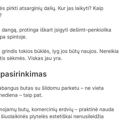
s pirkti atsarginių dalių. Kur jas laikyti? Kaip
?
 dangą, protinga iškart įsigyti dešimt–penkiolika
pa spintoje.
 grindis tokios būklės, lyg jos būtų naujos. Nereikia
kėtis sėkmės. Viskas jau yra.
 pasirinkimas
rabangus butas su šildomu parketu – ne vieta
mediena – taip pat.
mojamų butų, komercinių erdvių – praktinė nauda
iuolaikinės plytelės estetiškai nenusileidžia