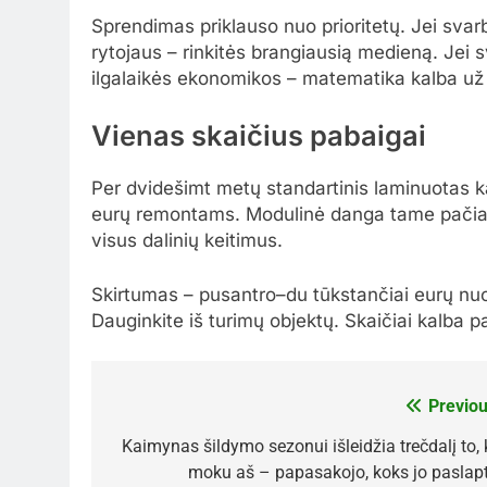
Sprendimas priklauso nuo prioritetų. Jei svar
rytojaus – rinkitės brangiausią medieną. Jei s
ilgalaikės ekonomikos – matematika kalba už
Vienas skaičius pabaigai
Per dvidešimt metų standartinis laminuotas 
eurų remontams. Modulinė danga tame pačiame
visus dalinių keitimus.
Skirtumas – pusantro–du tūkstančiai eurų nuo
Dauginkite iš turimų objektų. Skaičiai kalba p
Previou
Navigacija
tarp
Kaimynas šildymo sezonui išleidžia trečdalį to, 
moku aš – papasakojo, koks jo paslapt