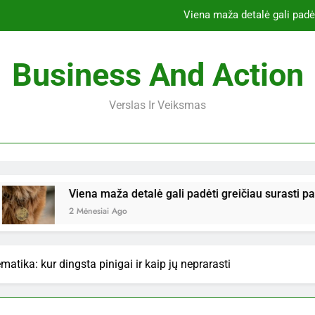
Viena maža detalė gali padėt
Kurios renovacijos detalės padidina b
Business And Action
Grindų dangos matematika: ku
Verslas Ir Veiksmas
ES griežtina veterinarinių antibiotikų pardav
Viena maža detalė gali padėt
Kurios renovacijos detalės padidina b
Viena maža detalė gali padėti greičiau surasti pasiklydusį augi
Grindų dangos matematika: ku
2 Mėnesiai Ago
tika: kur dingsta pinigai ir kaip jų neprarasti