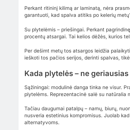
Perkant ritininį kilimą ar laminatą, nėra prasmė
garantuoti, kad spalva atitiks po kelerių metų
Su plytelėmis – priešingai. Perkant pagrindinę
procentų atsargai. Tai kelios dėžės, kurios tel
Per dešimt metų tos atsargos leidžia palaikyti
ieškoti tos pačios serijos, derinti spalvas, ti
Kada plytelės – ne geriausias
Sąžiningai: modulinė danga tinka ne visur. P
plytelėms. Reprezentacinė salė su natūralia 
Tačiau daugumai patalpų – namų, biurų, nuo
nusveria estetinius kompromisus. Juolab kad š
alternatyvoms.