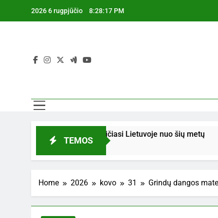
Skip
2026 6 rugpjūčio
8:28:18 PM
to
content
 pardavimą: kas keičiasi Lietuvoje nuo šių metų
TEMOS
Home
2026
kovo
31
Grindų dangos matema