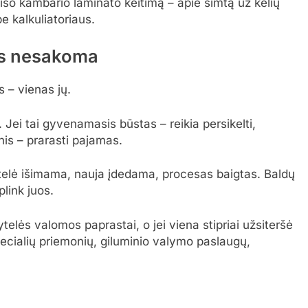
iso kambario laminato keitimą – apie šimtą už kelių
e kalkuliatoriaus.
ias nesakoma
s – vienas jų.
 Jei tai gyvenamasis būstas – reikia persikelti,
nis – prarasti pajamas.
telė išimama, nauja įdedama, procesas baigtas. Baldų
plink juos.
ytelės valomos paprastai, o jei viena stipriai užsiteršė
specialių priemonių, giluminio valymo paslaugų,