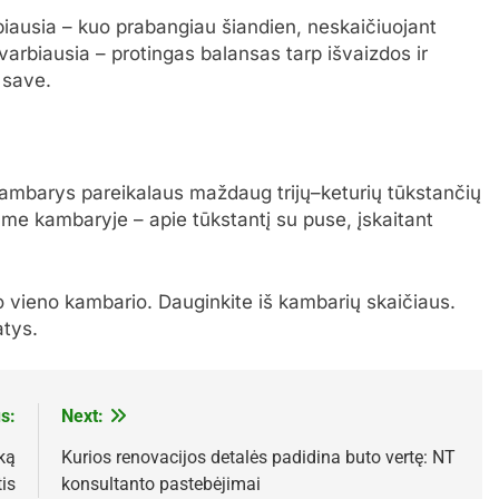
biausia – kuo prabangiau šiandien, neskaičiuojant
varbiausia – protingas balansas tarp išvaizdos ir
 save.
kambarys pareikalaus maždaug trijų–keturių tūkstančių
 kambaryje – apie tūkstantį su puse, įskaitant
 vieno kambario. Dauginkite iš kambarių skaičiaus.
atys.
s:
Next:
ką
Kurios renovacijos detalės padidina buto vertę: NT
is
konsultanto pastebėjimai