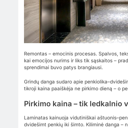
Remontas – emocinis procesas. Spalvos, tekstū
kai emocijos nurims ir liks tik sąskaitos – pr
sprendimai buvo patys brangiausi.
Grindų danga sudaro apie penkiolika–dvideš
tikroji kaina paaiškėja ne pirkimo dieną – o p
Pirkimo kaina – tik ledkalnio 
Laminatas kainuoja vidutiniškai aštuonis–penk
dvidešimt penkių iki šimto. Kiliminė danga – n