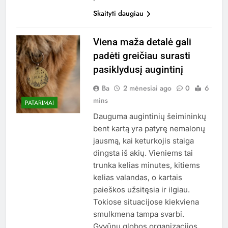
Skaityti daugiau
Viena maža detalė gali
padėti greičiau surasti
pasiklydusį augintinį
Ba
2 mėnesiai ago
0
6
mins
PATARIMAI
Dauguma augintinių šeimininkų
bent kartą yra patyrę nemalonų
jausmą, kai keturkojis staiga
dingsta iš akių. Vieniems tai
trunka kelias minutes, kitiems
kelias valandas, o kartais
paieškos užsitęsia ir ilgiau.
Tokiose situacijose kiekviena
smulkmena tampa svarbi.
Gyvūnų globos organizacijos