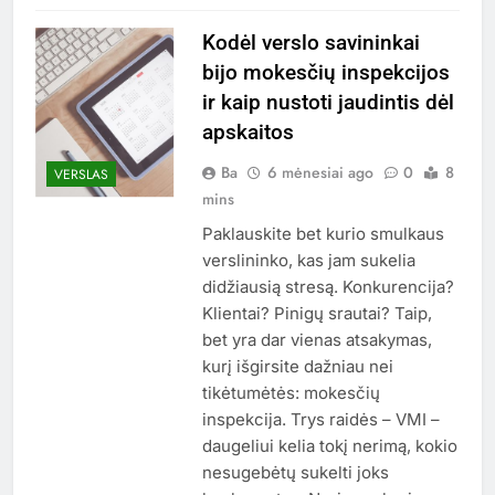
Kodėl verslo savininkai
bijo mokesčių inspekcijos
ir kaip nustoti jaudintis dėl
apskaitos
Ba
6 mėnesiai ago
0
8
VERSLAS
mins
Paklauskite bet kurio smulkaus
verslininko, kas jam sukelia
didžiausią stresą. Konkurencija?
Klientai? Pinigų srautai? Taip,
bet yra dar vienas atsakymas,
kurį išgirsite dažniau nei
tikėtumėtės: mokesčių
inspekcija. Trys raidės – VMI –
daugeliui kelia tokį nerimą, kokio
nesugebėtų sukelti joks