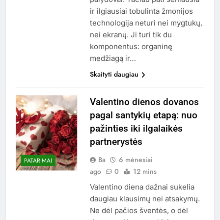
ir ilgiausiai tobulinta žmonijos
technologija neturi nei mygtukų,
nei ekranų. Ji turi tik du
komponentus: organinę
medžiagą ir…
Skaityti daugiau
Valentino dienos dovanos
pagal santykių etapą: nuo
pažinties iki ilgalaikės
partnerystės
Ba
6 mėnesiai
PATARIMAI
ago
0
12 mins
Valentino diena dažnai sukelia
daugiau klausimų nei atsakymų.
Ne dėl pačios šventės, o dėl