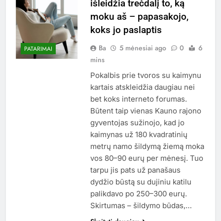
išleidžia trečdalį to, ką
moku aš – papasakojo,
koks jo paslaptis
Ba
5 mėnesiai ago
0
6
PATARIMAI
mins
Pokalbis prie tvoros su kaimynu
kartais atskleidžia daugiau nei
bet koks interneto forumas.
Būtent taip vienas Kauno rajono
gyventojas sužinojo, kad jo
kaimynas už 180 kvadratinių
metrų namo šildymą žiemą moka
vos 80–90 eurų per mėnesį. Tuo
tarpu jis pats už panašaus
dydžio būstą su dujiniu katilu
palikdavo po 250–300 eurų.
Skirtumas – šildymo būdas,…