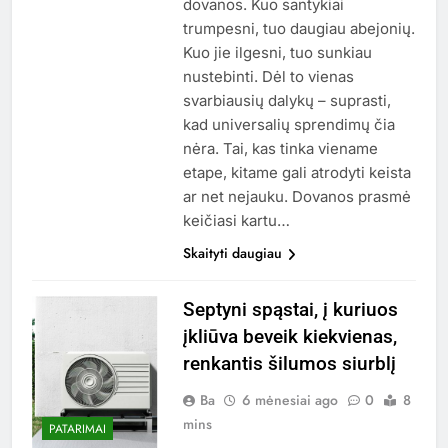
dovanos. Kuo santykiai
trumpesni, tuo daugiau abejonių.
Kuo jie ilgesni, tuo sunkiau
nustebinti. Dėl to vienas
svarbiausių dalykų – suprasti,
kad universalių sprendimų čia
nėra. Tai, kas tinka viename
etape, kitame gali atrodyti keista
ar net nejauku. Dovanos prasmė
keičiasi kartu…
Skaityti daugiau
Septyni spąstai, į kuriuos
įkliūva beveik kiekvienas,
renkantis šilumos siurblį
Ba
6 mėnesiai ago
0
8
mins
PATARIMAI