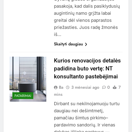
pasakoja, kad dalis pasiklydusių
augintinių namo grįžta labai
greitai dėl vienos paprastos
priežasties. Juos radę žmonės
iš…
Skaityti daugiau
Kurios renovacijos detalės
padidina buto vertę: NT
konsultanto pastebėjimai
Ba
3 mėnesiai ago
0
7
mins
PATARIMAI
Dirbant su nekilnojamuoju turtu
daugiau nei dešimtmetį,
pamačiau šimtus pirkimo–
pardavimo sandorių. Ir vienas
dalykas išlieka pastovus —