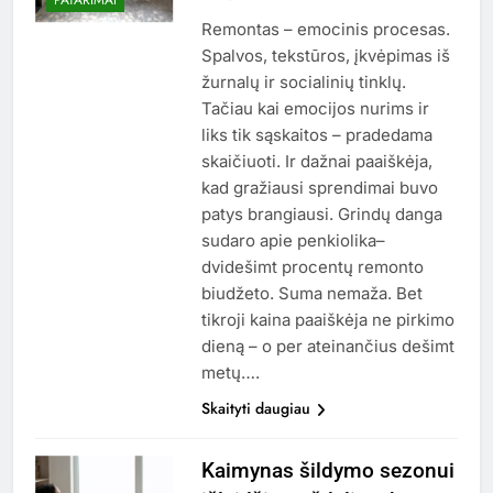
Remontas – emocinis procesas.
Spalvos, tekstūros, įkvėpimas iš
žurnalų ir socialinių tinklų.
Tačiau kai emocijos nurims ir
liks tik sąskaitos – pradedama
skaičiuoti. Ir dažnai paaiškėja,
kad gražiausi sprendimai buvo
patys brangiausi. Grindų danga
sudaro apie penkiolika–
dvidešimt procentų remonto
biudžeto. Suma nemaža. Bet
tikroji kaina paaiškėja ne pirkimo
dieną – o per ateinančius dešimt
metų….
Skaityti daugiau
Kaimynas šildymo sezonui