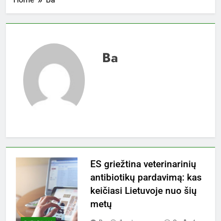
Ba
ES griežtina veterinarinių
antibiotikų pardavimą: kas
keičiasi Lietuvoje nuo šių
metų