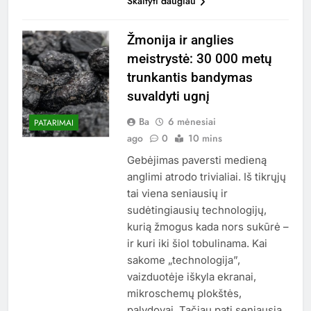
Skaityti daugiau
Žmonija ir anglies
meistrystė: 30 000 metų
trunkantis bandymas
suvaldyti ugnį
Ba
6 mėnesiai
PATARIMAI
ago
0
10 mins
Gebėjimas paversti medieną
anglimi atrodo trivialiai. Iš tikrųjų
tai viena seniausių ir
sudėtingiausių technologijų,
kurią žmogus kada nors sukūrė –
ir kuri iki šiol tobulinama. Kai
sakome „technologija”,
vaizduotėje iškyla ekranai,
mikroschemų plokštės,
palydovai. Tačiau pati seniausia