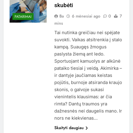
skubėti
Ba
6 mėnesiai ago
0
7
PATARIMAI
mins
Tai nutinka greičiau nei spėjate
suvokti. Vaikas atsitrenkia į stalo
kampą. Suaugęs žmogus
paslysta žiemą ant ledo.
Sportuojant kamuolys ar alkūnė
pataiko tiesiai į veidą. Akimirka –
ir dantyje jaučiamas keistas
pojūtis, burnoje atsiranda kraujo
skonis, o galvoje sukasi
vienintelis klausimas: ar čia
rimta? Dantų traumos yra
dažnesnės nei daugelis mano. Ir
nors ne kiekvienas…
Skaityti daugiau