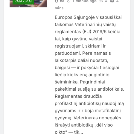
Ba
1 mėnuo ago
0
4
PATARIMAI
mins
Europos Sąjungoje visapusiškai
taikomas Veterinarinių vaistų
reglamentas (EU) 2019/6 keičia
tai, kaip gyvūnų vaistai
registruojami, skiriami ir
parduodami. Pereinamasis
laikotarpis daliai nuostatų
baigėsi — ir pokyčiai tiesiogiai
liečia kiekvieną augintinio
šeimininką. Pagrindiniai
pakeitimai susiję su antibiotikais.
Reglamentas draudžia
profilaktinį antibiotikų naudojimą
gyvūnams ir riboja metafilaktinį
gydymą. Veterinaras nebegalės
išrašyti antibiotikų „dėl viso
pikto” — tik…