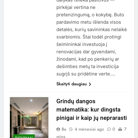
pirkėjai vertina ne
pretenzingumą, o kokybę. Buto
pardavimo metu išlenda visos
detalės, kurių savininkas nelaikė
svarbiomis. Štai todėl protingi
šeimininkai investuoja į
renovacijas dar gyvendami,
žinodami, kad po penkerių ar
dešimties metų ta investicija
sugrįš su pridėtine verte….
Skaityti daugiau
Grindų dangos
matematika: kur dingsta
pinigai ir kaip jų neprarasti
Ba
4 mėnesiai ago
0
7
mins
PATARIMAI