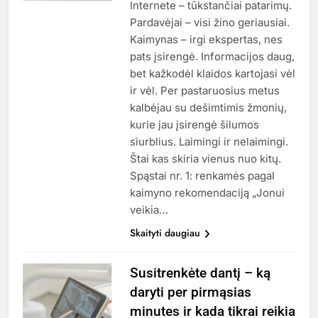
Internete – tūkstančiai patarimų.
Pardavėjai – visi žino geriausiai.
Kaimynas – irgi ekspertas, nes
pats įsirengė. Informacijos daug,
bet kažkodėl klaidos kartojasi vėl
ir vėl. Per pastaruosius metus
kalbėjau su dešimtimis žmonių,
kurie jau įsirengė šilumos
siurblius. Laimingi ir nelaimingi.
Štai kas skiria vienus nuo kitų.
Spąstai nr. 1: renkamės pagal
kaimyno rekomendaciją „Jonui
veikia…
Skaityti daugiau
Susitrenkėte dantį – ką
daryti per pirmąsias
minutes ir kada tikrai reikia