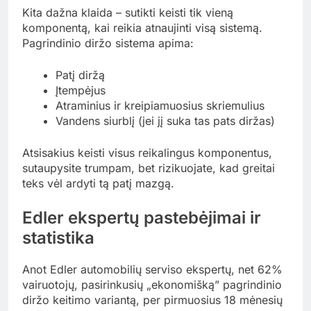
Kita dažna klaida – sutikti keisti tik vieną
komponentą, kai reikia atnaujinti visą sistemą.
Pagrindinio diržo sistema apima:
Patį diržą
Įtempėjus
Atraminius ir kreipiamuosius skriemulius
Vandens siurblį (jei jį suka tas pats diržas)
Atsisakius keisti visus reikalingus komponentus,
sutaupysite trumpam, bet rizikuojate, kad greitai
teks vėl ardyti tą patį mazgą.
Edler ekspertų pastebėjimai ir
statistika
Anot Edler automobilių serviso ekspertų, net 62%
vairuotojų, pasirinkusių „ekonomišką” pagrindinio
diržo keitimo variantą, per pirmuosius 18 mėnesių