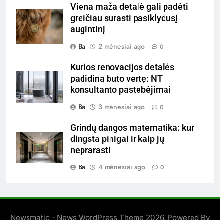
Viena maža detalė gali padėti
greičiau surasti pasiklydusį
augintinį
Ba
2 mėnesiai ago
0
Kurios renovacijos detalės
padidina buto vertę: NT
konsultanto pastebėjimai
Ba
3 mėnesiai ago
0
Grindų dangos matematika: kur
dingsta pinigai ir kaip jų
neprarasti
Ba
4 mėnesiai ago
0
Newsmatic - News WordPress Theme 2026. Powered By