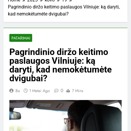
Pagrindinio diržo keitimo paslaugos Vilniuje: ką daryti,
kad nemokėtumėte dvigubai?
PATARIMAI
Pagrindinio diržo keitimo
paslaugos Vilniuje: ką
daryti, kad nemokėtumėte
dvigubai?
0
Ba
1 Metai Ago
7 Mins