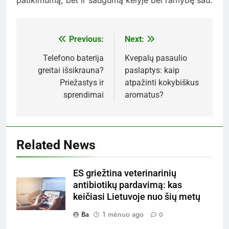
Previous:
Next:
Navigacija
tarp
Telefono baterija
Kvepalų pasaulio
greitai išsikrauna?
paslaptys: kaip
įrašų
Priežastys ir
atpažinti kokybiškus
sprendimai
aromatus?
Related News
ES griežtina veterinarinių
antibiotikų pardavimą: kas
keičiasi Lietuvoje nuo šių metų
Ba
1 mėnuo ago
0