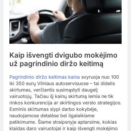
Kaip išvengti dvigubo mokėjimo
už pagrindinio diržo keitimą
Pagrindinio diržo keitimas kaina
svyruoja nuo 100
iki 350 eurų Vilniaus autoservisuose – tai didelis
skirtumas, verčiantis susimąstyti daugelį
vairuotojų. Tačiau šį kainų skirtumą lemia ne tik
rinkos konkurencija ar skirtingos verslo strategijos.
Esminis skirtumas slypi darbo kokybėje,
naudojamose detalėse bei ilgalaikiame
patikimume. Šiame straipsnyje aptarsime, kokias
klaidas daro vairuotojai ir kaip išvengti mokėjimo