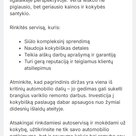
pigiausio, bet geriausio kainos ir kokybės
santykio.
Rinkitės servisą, kuris:
Siūlo kompleksinį sprendimą
Naudoja kokybiškas detales
Teikia aiškų darbų aprašymą ir garantiją
Turi gerą reputaciją ir teigiamus klientų
atsiliepimus
Atminkite, kad pagrindinis diržas yra viena iš
kritinių automobilio dalių – jo gedimas gali sukelti
brangius variklio remonto darbus. Investicija į
kokybišką paslaugą dabar apsaugos nuo žymiai
didesnių išlaidų ateityje.
Atsakingai rinkdamiesi autoservisą ir mokėdami už
kokybę, užtikrinsite ne tik savo automobilio
patikimumą, bet ir saugumą kelyje bei ramybę sau.