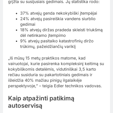
grįžta su susijusiais gedimais. Jų statistika rodo:
37% atvejų genda nekokybiški įtempėjai
24% atvejų pasireiškia vandens siurblio
gedimai
18% atvejų diržas pradeda skleisti triukšmą
dėl netinkamo įtempimo
9% atvejų pasitaiko katastrofinių diržo
trūkimų, pažeidžiančių variklį
„Iš mūsų 15 metų praktikos matome, kad
vairuotojai, kurie pasirenka kompleksinį keitimą su
kokybiškomis detalėmis, vidutiniškai 3,5 karto
rečiau susiduria su pakartotiniais gedimais ir
išleidžia 40% mažiau pinigų ilgalaikėje
perspektyvoje,” – teigia Edler technikos vadovas.
Kaip atpažinti patikimą
autoservisą