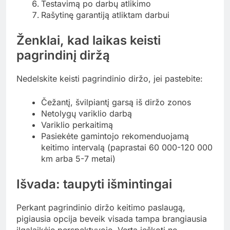
Testavimą po darbų atlikimo
Rašytinę garantiją atliktam darbui
Ženklai, kad laikas keisti
pagrindinį diržą
Nedelskite keisti pagrindinio diržo, jei pastebite:
Čežantį, švilpiantį garsą iš diržo zonos
Netolygų variklio darbą
Variklio perkaitimą
Pasiekėte gamintojo rekomenduojamą
keitimo intervalą (paprastai 60 000-120 000
km arba 5-7 metai)
Išvada: taupyti išmintingai
Perkant pagrindinio diržo keitimo paslaugą,
pigiausia opcija beveik visada tampa brangiausia
ilgalaikėje perspektyvoje. Verta ieškoti ne