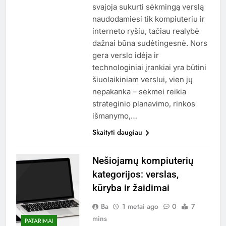
svajoja sukurti sėkmingą verslą
naudodamiesi tik kompiuteriu ir
interneto ryšiu, tačiau realybė
dažnai būna sudėtingesnė. Nors
gera verslo idėja ir
technologiniai įrankiai yra būtini
šiuolaikiniam verslui, vien jų
nepakanka – sėkmei reikia
strateginio planavimo, rinkos
išmanymo,…
Skaityti daugiau
Nešiojamų kompiuterių
kategorijos: verslas,
kūryba ir žaidimai
Ba
1 metai ago
0
7
mins
PATARIMAI