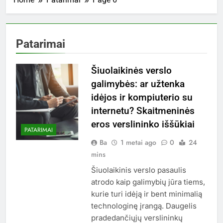
Patarimai
Šiuolaikinės verslo
galimybės: ar užtenka
idėjos ir kompiuterio su
internetu? Skaitmeninės
eros verslininko iššūkiai
PATARIMAI
Ba
1 metai ago
0
24
mins
Šiuolaikinis verslo pasaulis
atrodo kaip galimybių jūra tiems,
kurie turi idėją ir bent minimalią
technologinę įrangą. Daugelis
pradedančiųjų verslininkų