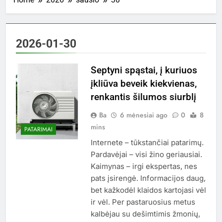
2026-01-30
Septyni spąstai, į kuriuos
įkliūva beveik kiekvienas,
renkantis šilumos siurblį
Ba
6 mėnesiai ago
0
8
mins
PATARIMAI
Internete – tūkstančiai patarimų.
Pardavėjai – visi žino geriausiai.
Kaimynas – irgi ekspertas, nes
pats įsirengė. Informacijos daug,
bet kažkodėl klaidos kartojasi vėl
ir vėl. Per pastaruosius metus
kalbėjau su dešimtimis žmonių,